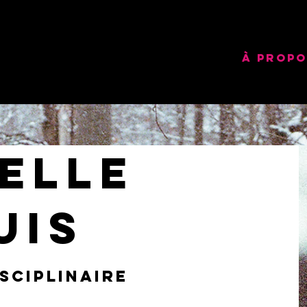
À PROP
elle
uis
sciplinaire